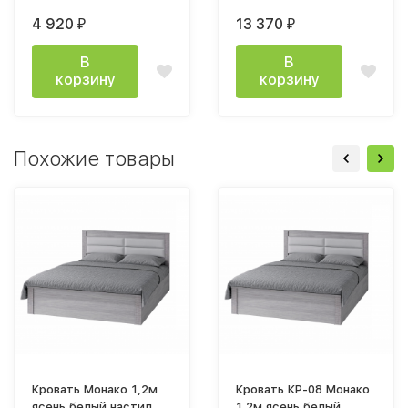
на ножках
кроватным основанием
4 920
13 370
₽
₽
и подъемным
механизмом
В
В
корзину
корзину
Похожие товары
Кровать Монако 1,2м
Кровать КР-08 Монако
ясень белый настил
1,2м ясень белый