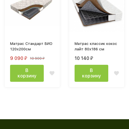
Матрас Стандарт БИО
Матрас классик кокос
120х200см
лайт 80х186 см
9 090
10 140
10 900
₽
₽
₽
В
В
корзину
корзину