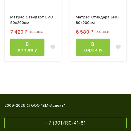
Матрас Стандарт БИО
Матрас Стандарт БИО
90х200см
80х200см
7 420
6 580
8 590
7 990
₽
₽
₽
₽
В
В
корзину
корзину
2009-2026 © ООО "ВМ-Аспект"
+7 (901)130-41-81