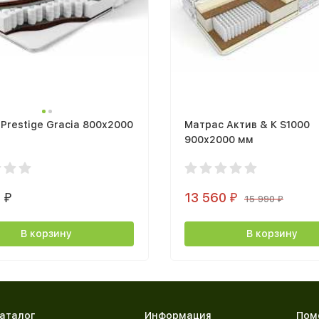
Prestige Gracia 800х2000
Матрас Актив & К S1000
900х2000 мм
5
13 560
₽
₽
15 990
₽
В корзину
В корзину
аталог
Информация
Пом