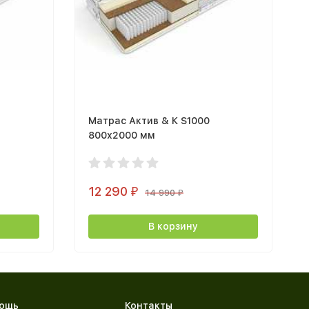
Матрас Актив & К S1000
800х2000 мм
12 290
₽
14 990
₽
В корзину
ощь
Контакты