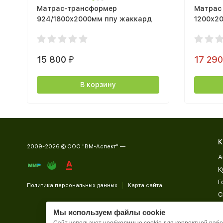
Матрас-трансформер
Матрас 
924/1800х2000мм ппу жаккард
1200х2
15 800
17 29
₽
В корзину
К
2009-2026 © ООО "ВМ-Аспект" —
А
К
Г
Политика персональных данных
Карта сайта
С
Д
Мы используем файлы cookie
П