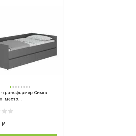
ь-трансформер Симпл
сп. место
180х200см) графит
0
₽