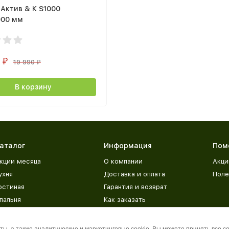
Актив & К S1000
000 мм
0
₽
19 990
₽
В корзину
аталог
Информация
Пом
кции месяца
О компании
Акци
ухня
Доставка и оплата
Поле
остиная
Гарантия и возврат
пальня
Как заказать
етская
Адреса магазинов
рихожая
База знаний