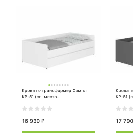
Кровать-трансформер Симпл
Кроват
КР-51 (сп. место
КР-51 (
90х200/180х200см) лдсп белый
90х200/
16 930
17 79
₽