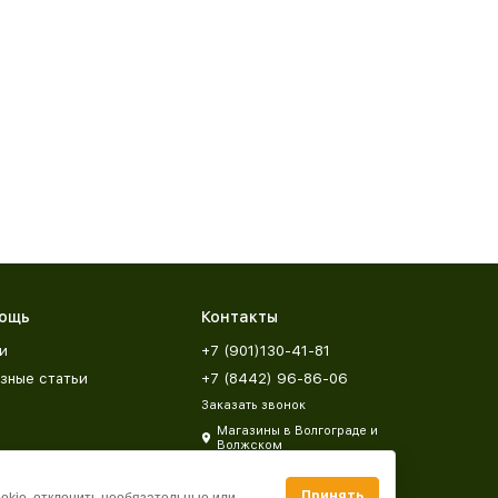
ощь
Контакты
и
+7 (901)130-41-81
зные статьи
+7 (8442) 96-86-06
Заказать звонок
Магазины в Волгограде и
Волжском
zakaz@mebeldar34.ru
Принять