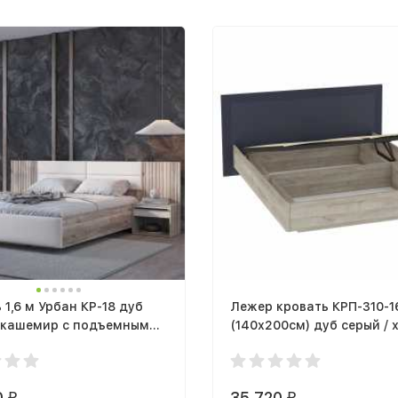
 1,6 м Урбан КР-18 дуб
Лежер кровать КРП-310-1
/ кашемир с подъемным
(140х200см) дуб серый / 
змом + 2 тумбы
сапфировый
0
35 720
₽
₽