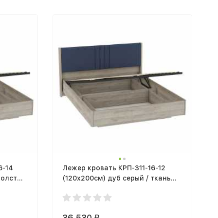
6-14
Лежер кровать КРП-311-16-12
холст
(120х200см) дуб серый / ткань
Missoni 14
36 530
₽