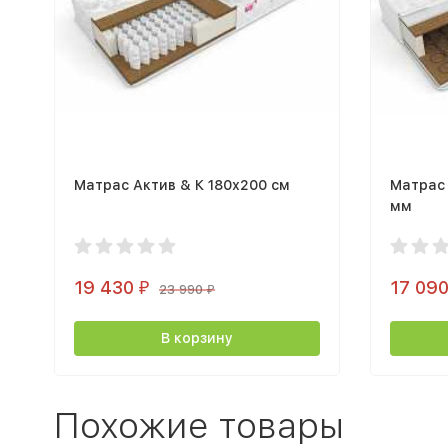
Матрас Актив & К 180х200 cм
Матрас 
мм
19 430
17 09
₽
23 990
₽
В корзину
Похожие товары