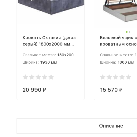
Кровать Октавия (джаз
Бельевой ящик с
серый) 1800x2000 мм
кроватным осн
каркас (180 / 200 см)
и подъемным
Спальное место:
180x200 см
Спальное место:
1
механизмом 180
Ширина:
1930 мм
Ширина:
1800 мм
Высота:
1150 мм
Высота:
300 мм
20 990
15 570
₽
₽
Описание