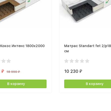
Кокос Интенс 1800х2000
Матрас Standart fet 2/р1
см
0
10 230
₽
₽
18 990
₽
В корзину
В корзину