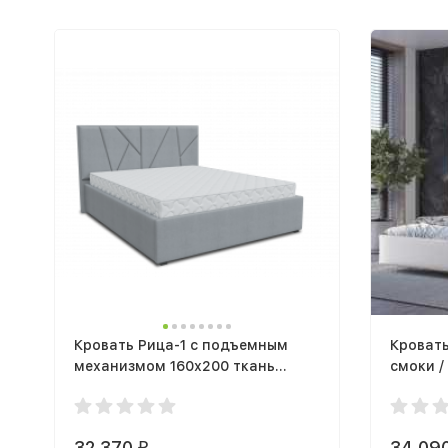
Кровать Рица-1 с подъемным
Кровать
механизмом 160х200 ткань
смоки 
шторм 022
механи
32 370
34 09
₽