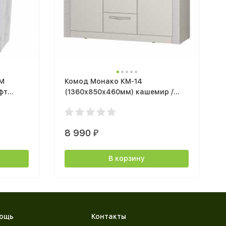
ТМ
Комод Монако КМ-14
фт
(1360х850х460мм) кашемир /
кашемир айриш MF03
8 990
₽
В корзину
ощь
Контакты