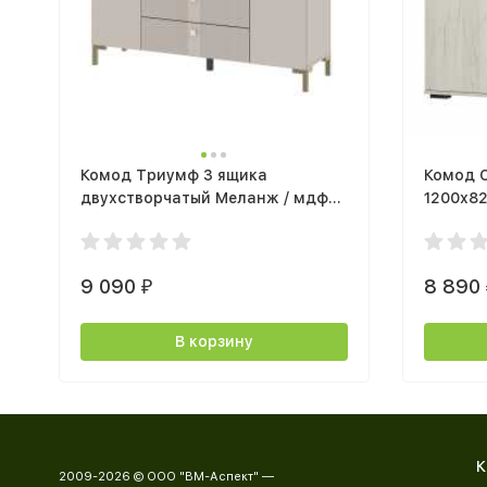
Комод Триумф 3 ящика
Комод 
двухстворчатый Меланж / мдф
1200х8
Меланж
белый
9 090
8 890
₽
В корзину
К
2009-2026 © ООО "ВМ-Аспект" —