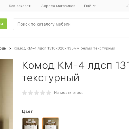
т
Как заказать
Адреса магазинов
Ещё
+
ли
оды
Комод КМ-4 лдсп 1310х820х435мм белый текстурный
Комод КМ-4 лдсп 13
текстурный
Написать отзыв
Цвет