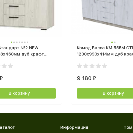
Стандарт №2 NEW
Комод Басса КМ 555М С
28х460мм дуб крафт
1200х990х414мм дуб кра
белый/дуб крафт серый
9 180
₽
₽
В корзину
В корзину
аталог
Информация
Пом