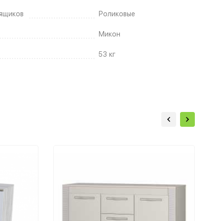
ящиков
Роликовые
Микон
53 кг