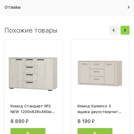
Отзывы
Похожие товары
Комод Стандарт №2
Комод Калипсо 3
NEW 1200х828х460мм
ящика двухстворчатый
дуб крафт белый
1,3м лдсп меландж
8 890
8 190
₽
₽
В
В