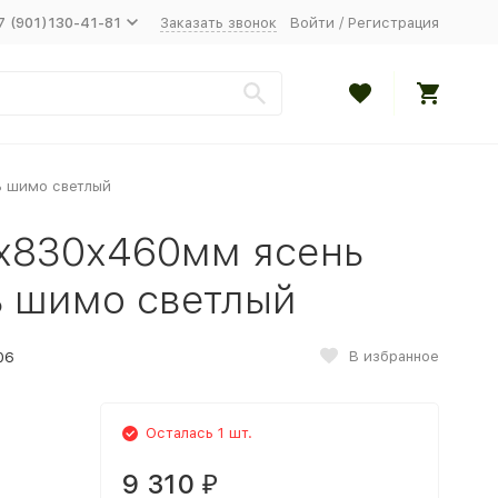
7 (901)130-41-81
Заказать звонок
Войти
/
Регистрация
ь шимо светлый
х830х460мм ясень
ь шимо светлый
В избранное
06
Осталась 1 шт.
9 310
₽