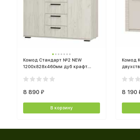
Комод Стандарт №2 NEW
Комод 
1200х828х460мм дуб крафт
двухстворча
белый
мелан
8 890
8 190
₽
В корзину