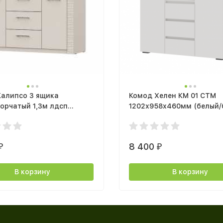
Калипсо 3 ящика
Комод Хелен КМ 01 СТМ
тый 1,3м лдсп
1202х958х460мм (белый/
дж
8 400
₽
₽
В корзину
В корзину