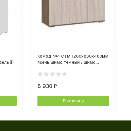
Комод №4 СТМ 1200х830х460мм
белый)
ясень шимо темный / шимо
светлый
8 930
₽
В корзину