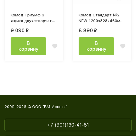
Комод Триумф 3
Комод Стандарт №2
ящика двухстворчатый
NEW 1200х828х460мм
Меланж / мдф Меланж
дуб крафт белый
9 090
8 890
₽
₽
В
В
корзину
корзину
2009-2026 © ООО "ВМ-Аспект"
+7 (901)130-41-81