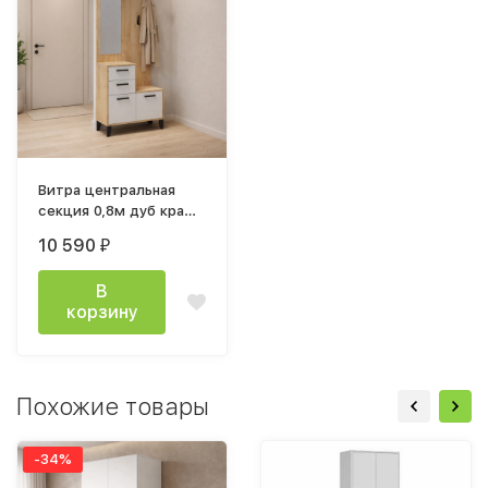
Витра центральная
секция 0,8м дуб крафт
золотой/белый
10 590
₽
В
корзину
Похожие товары
-34%