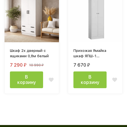
Шкаф 2х дверный с
Прихожая Ямайка
ящиками 0,8м белый
шкаф ЯПШ-1
(600х2100х350мм)
7 290
7 670
10 990
₽
₽
₽
белый структура
древесные поры
В
В
корзину
корзину