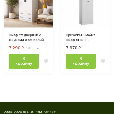
Шкаф 2х дверный с
Прихожая Ямайка
ящиками 0,8м белый
шкаф ЯПШ-1
(600х2100х350мм)
7 290
7 670
10 990
₽
₽
₽
белый структура
древесные поры
В
В
корзину
корзину
2009-2026 © ООО "ВМ-Аспект"