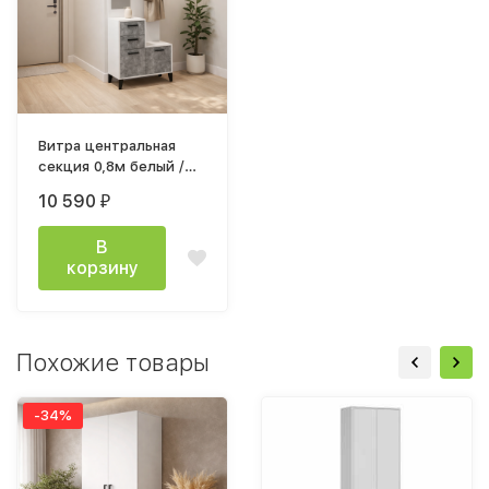
Витра центральная
секция 0,8м белый /
ателье светлое
10 590
₽
В
корзину
Похожие товары
-34%