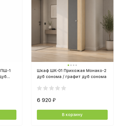
ЯПШ-1
Шкаф ШК-01 Прихожая Монако-2
дуб
дуб сонома / графит дуб сонома
6 920
₽
В корзину