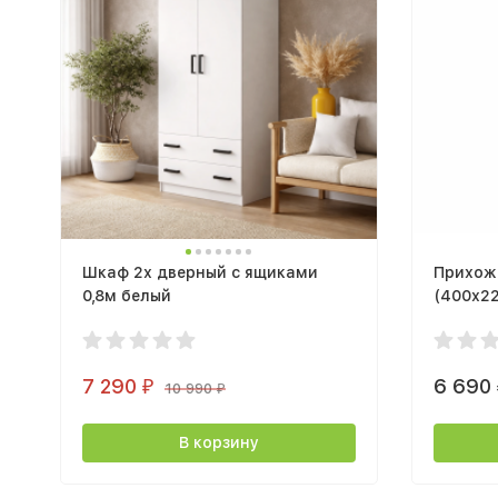
Шкаф 2х дверный с ящиками
Прихож
0,8м белый
(400х2
7 290
6 690
₽
10 990
₽
В корзину