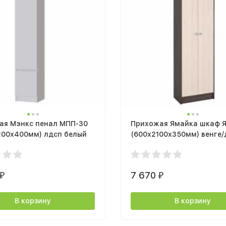
ая Мэнкс пенал МПП-30
Прихожая Ямайка шкаф 
200х400мм) лдсп белый
(600х2100х350мм) венге/
молочный
7 670
₽
₽
В корзину
В корзину