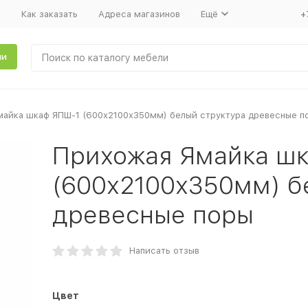
т
Как заказать
Адреса магазинов
Ещё
+
ли
айка шкаф ЯПШ-1 (600х2100х350мм) белый структура древесные п
Прихожая Ямайка ш
(600х2100х350мм) б
древесные поры
Написать отзыв
Цвет