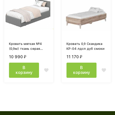
Кровать мягкая №4
Кровать 0,9 Скандика
(0,9м) ткань серая
КР-04 лдсп дуб смоки
настил дсп в
10 990
11 170
₽
₽
комплекте
В
В
корзину
корзину