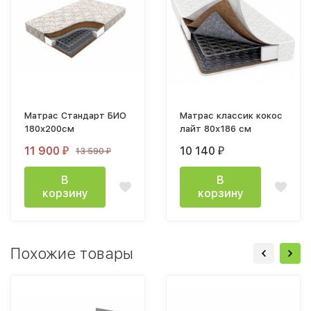
Матрас Стандарт БИО
Матрас классик кокос
180х200см
лайт 80х186 см
11 900
10 140
13 590
₽
₽
₽
В
В
корзину
корзину
Похожие товары