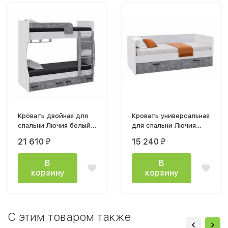
Кровать двойная для
Кровать универсальная
спальни Лючия белый/
для спальни Лючия
ателье светлое
белый / ателье
21 610
15 240
₽
₽
светлое
В
В
корзину
корзину
C этим товаром также