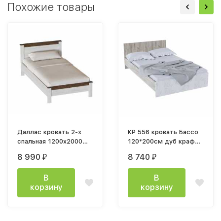
Похожие товары
Даллас кровать 2-х
КР 556 кровать Бассо
спальная 1200x2000
120*200см дуб крафт
мм каркас
белый/дуб крафт
8 990
8 740
₽
₽
серый
В
В
корзину
корзину