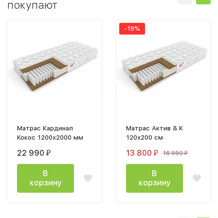
покупают
-19%
Матрас Кардинал
Матрас Актив & К
Кокос 1200х2000 мм
120х200 см
22 990
13 800
16 990
₽
₽
₽
В
В
корзину
корзину