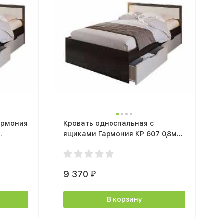
армония
Кровать односпальная с
ящиками Гармония КР 607 0,8м
венге / белфорт
9 370
₽
В корзину