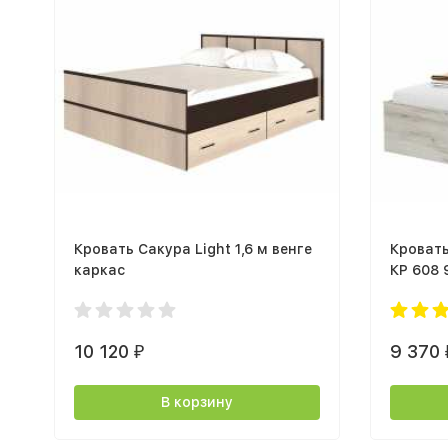
Кровать Сакура Light 1,6 м венге
Кроват
каркас
КР 608 
белый/
10 120
9 370
₽
В корзину