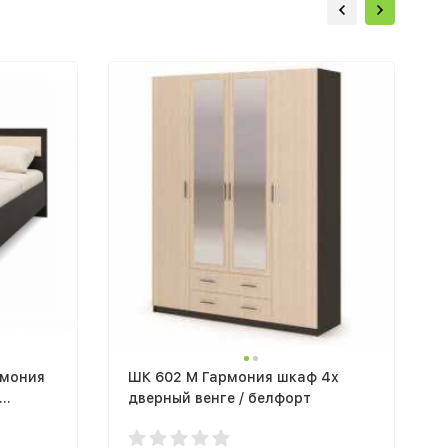
рмония
ШК 602 М Гармония шкаф 4х
дверный венге / белфорт