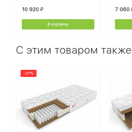
10 920
7 060
₽
В корзину
C этим товаром также
-27%