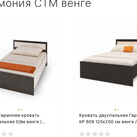
рмония СТМ венге
Гармония кровать
Кровать двуспальная Га
льная 0,9м венге /
КР 609 120x200 см венге /
т
белфорт