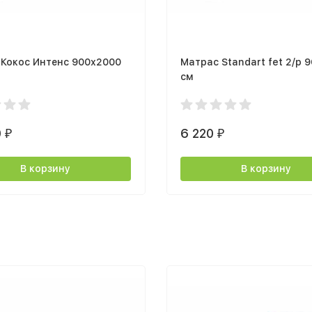
 Кокос Интенс 900х2000
Матрас Standart fet 2/р 
см
0
6 220
₽
₽
В корзину
В корзину