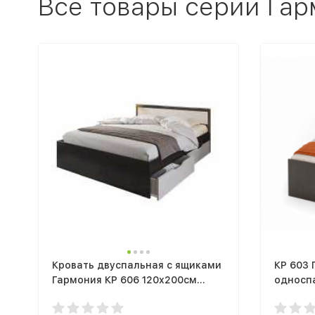
Все товары серии Га
Кровать двуспальная с ящиками
КР 603 
Гармония КР 606 120x200см
односпа
венге белфорт
белфор