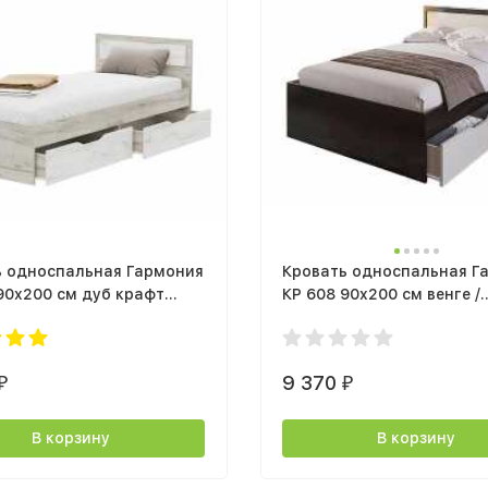
ь односпальная Гармония
Кровать односпальная Г
90x200 см дуб крафт
КР 608 90x200 см венге /
дуб крафт серый
белфорт
9 370
₽
₽
В корзину
В корзину