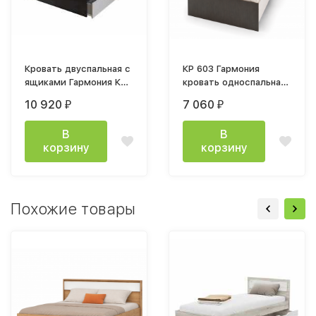
Кровать двуспальная с
КР 603 Гармония
ящиками Гармония КР
кровать односпальная
606 120x200см венге
0,9м венге / белфорт
10 920
7 060
₽
₽
белфорт
В
В
корзину
корзину
Похожие товары