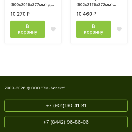
(500х2016х377мм) дуб
(502х2176х372мм)
каньон / мдф MF12
белый/эмаль белая
10 270
10 460
₽
₽
эвкалипт софт
F26
В
В
корзину
корзину
2009-2026 © ООО "ВМ-Аспект"
+7 (901)130-41-81
+7 (8442) 96-86-06