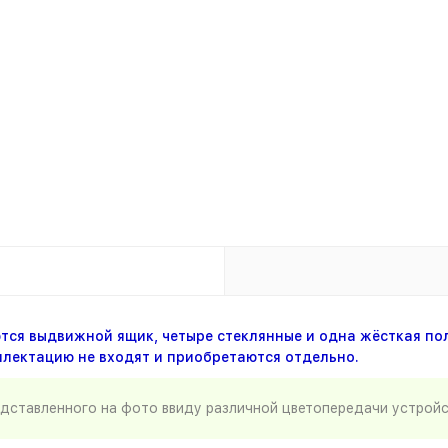
тся выдвижной ящик, четыре стеклянные и одна жёсткая пол
плектацию не входят и приобретаются отдельно.
едставленного на фото ввиду различной цветопередачи устрой