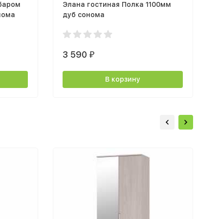
 баром
Элана гостиная Полка 1100мм
нома
дуб сонома
3 590
₽
В корзину