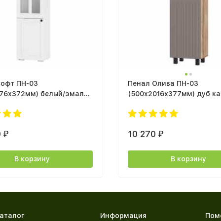
Софт ПН-03
Пенал Олива ПН-03
176х372мм) белый/эмаль
(500х2016х377мм) дуб ка
26
мдф MF14 муссон софт
0
10 270
₽
₽
В корзину
В корзину
аталог
Информация
Пом