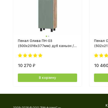
Пенал Олива ПН-03
Пенал 
(500х2016х377мм) дуб каньон /
(502х2
мдф MF12 эвкалипт софт
белая F
10 270
10 46
₽
В корзину
К
2009-2026 © ООО "ВМ-Аспект" —