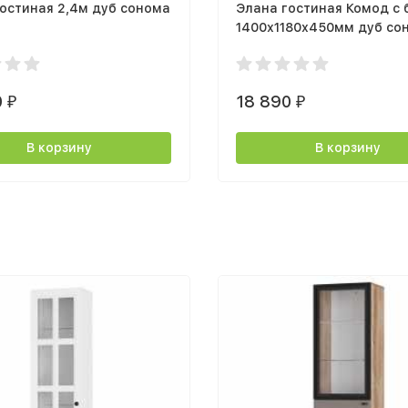
остиная 2,4м дуб сонома
Элана гостиная Комод с
1400х1180х450мм дуб со
0
18 890
₽
₽
В корзину
В корзину