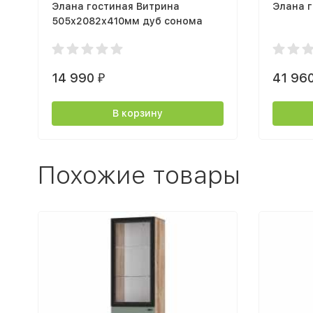
Элана гостиная Витрина
Элана г
505х2082х410мм дуб сонома
14 990
41 96
₽
В корзину
Похожие товары