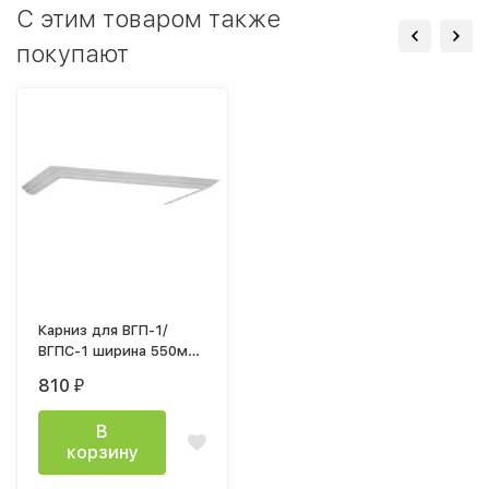
C этим товаром также
покупают
Карниз для ВГП-1/
ВГПС-1 ширина 550мм
для гостиной Веста
810
₽
ясень анкор светлый
В
корзину