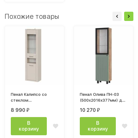
Похожие товары
Пенал Калипсо со
Пенал Олива ПН-03
стеклом
(500х2016х377мм) дуб
566х2100х350мм лдсп
каньон / мдф MF12
8 990
10 270
₽
₽
Меланж
эвкалипт софт
В
В
корзину
корзину