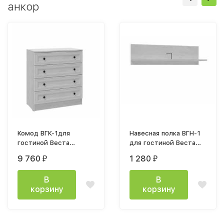
анкор
Комод ВГК-1для
Навесная полка ВГН-1
гостиной Веста
для гостиной Веста
870х800х405мм ясень
ширина 900мм ясень
9 760
1 280
₽
₽
анкор светлый
анкор светлый
В
В
корзину
корзину