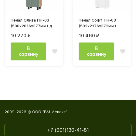
Пенал Олива ПН-03
Пенал Софт ПН-03
(500х2016х377мм) дуб
(502х2176х372мм)
каньон / мдф MF12
белый/эмаль белая
10 270
10 460
₽
₽
эвкалипт софт
F26
В
В
корзину
корзину
2009-2026 © ООО "ВМ-Аспект"
+7 (901)130-41-81