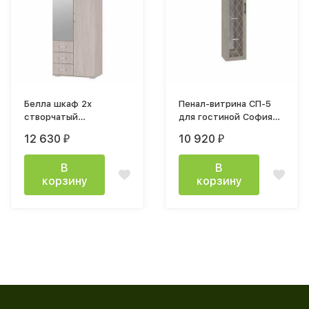
Белла шкаф 2х
Пенал-витрина СП-5
створчатый
для гостиной София
800х2120х470мм
360х1800х355мм дуб крафт
12 630
10 920
₽
₽
ясень белый
В
В
корзину
корзину