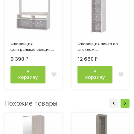
Флоренция
Флоренция пенал со
центральная секция
стеклом
1200х1780х490м ясень
500х2100х490мм
9 390
12 660
₽
₽
белый
ясень белый
В
В
корзину
корзину
Похожие товары