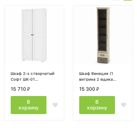
Шкаф 2-х створчатый
Шкаф Венеция (1
Софт ШК-01
витрина 2 ящика
(1002х2176х372мм)
мод.8)
15 710
15 300
₽
₽
белый / эмаль белая
450х2132х343мм дуб
F26
сонома светлый
В
В
корзину
корзину