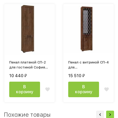
Пенал платяной СП-2
Пенал с витриной СП-4
для гостиной София
для
540х2212х355мм дуб крафт табачный
гостиной София дуб крафт 
10 440
15 510
₽
₽
В
В
корзину
корзину
Похожие товары