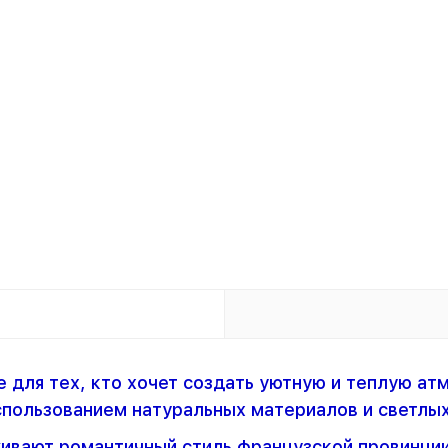
 для тех, кто хочет создать уютную и теплую ат
спользованием натуральных материалов и светлых
вают романтичный стиль французской провинции,