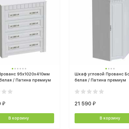
Прованс 95х1020х410мм
Шкаф угловой Прованс Б
белая / Патина премиум
белая / Патина премиум
0
21 590
₽
₽
В корзину
В корзину