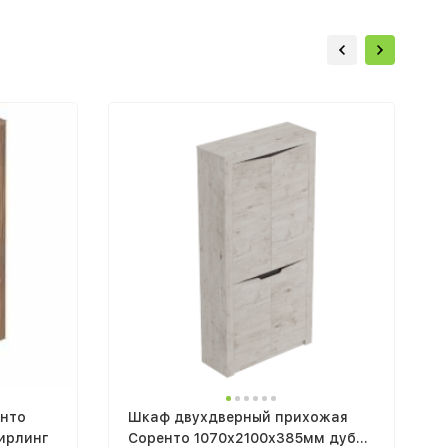
енто
Шкаф двухдверный прихожая
ирлинг
Соренто 1070х2100х385мм дуб