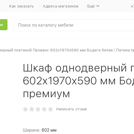
т
Как заказать
Адреса магазинов
Ещё
+
ли
ерный платяной Прованс 602х1970х590 мм Бодега белая / Патина 
Шкаф однодверный п
602х1970х590 мм Бод
премиум
Написать отзыв
Ширина:
602 мм