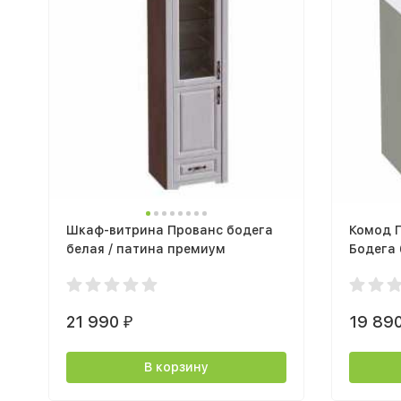
Шкаф-витрина Прованс бодега
Комод 
белая / патина премиум
Бодега 
21 990
19 89
₽
В корзину