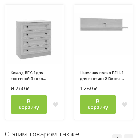
Комод ВГК-1для
Навесная полка ВГН-1
гостиной Веста
для гостиной Веста
870х800х405мм ясень
ширина 900мм ясень
9 760
1 280
₽
₽
анкор светлый
анкор светлый
В
В
корзину
корзину
C этим товаром также