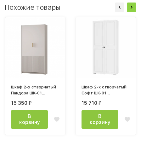
Похожие товары
Шкаф 2-х створчатый
Шкаф 2-х створчатый
Пандора ШК-01
Софт ШК-01
(1010х2000х356мм)
(1002х2176х372мм)
15 350
15 710
₽
₽
Кашемир / мдф айриш
белый / эмаль белая
MF03
F26
В
В
корзину
корзину