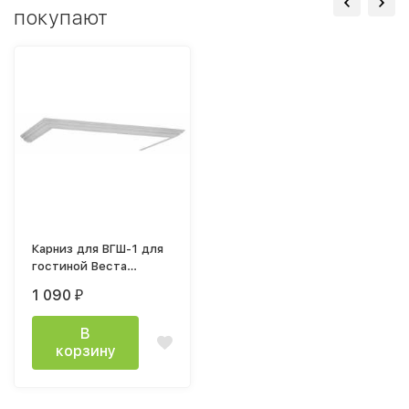
покупают
Карниз для ВГШ-1 для
гостиной Веста
ширина 900мм ясень
1 090
₽
анкор светлый
В
корзину