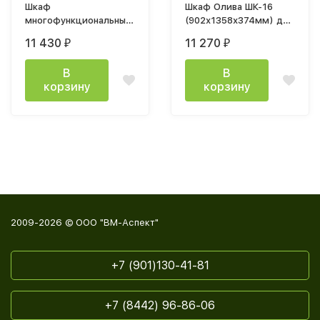
Шкаф
Шкаф Олива ШК-16
многофункциональный
(902х1358х374мм) дуб
Прима ШК-16
каньон / мдф MF12
11 430
11 270
₽
₽
(902х1984х382мм) дуб
эвкалипт софт
каньон / графит
В
В
корзину
корзину
2009-2026 © ООО "ВМ-Аспект"
+7 (901)130-41-81
+7 (8442) 96-86-06