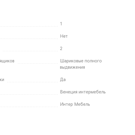
1
Нет
2
ящиков
Шариковые полного
выдвижения
ки
Да
Венеция интермебель
Интер Мебель