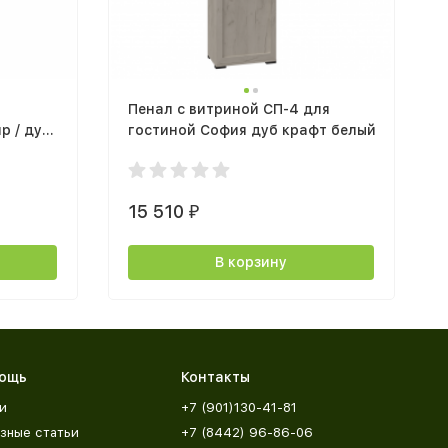
Пенал с витриной СП-4 для
гостиной София дуб крафт белый
15 510
₽
В корзину
ощь
Контакты
и
+7 (901)130-41-81
зные статьи
+7 (8442) 96-86-06