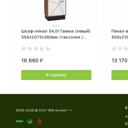
Шкаф-пенал 54.01 Гамма (левый)
Пенал-
554х2075х360мм (таксония /
500x21
ПВХ белый / стекло)
древесн
дуб
16 860
13 17
₽
В корзину
К
2009-2026 © ООО "ВМ-Аспект" —
А
К