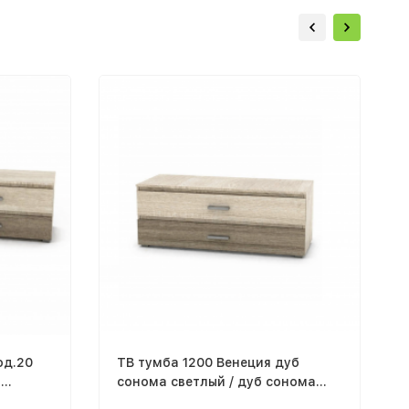
од.20
ТВ тумба 1200 Венеция дуб
б
сонома светлый / дуб сонома
темный