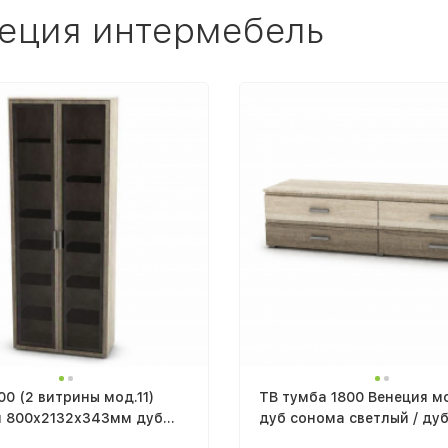
неция интермебель
0 (2 витрины мод.11)
ТВ тумба 1800 Венеция м
я 800х2132х343мм дуб
дуб сонома светлый / ду
 светлый
сонома темный