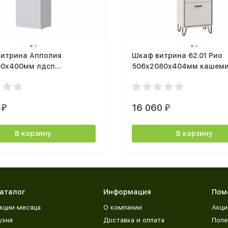
витрина Апполия
Шкаф витрина 62.01 Рио
00x400мм лдсп
506х2080х404мм кашемир / дуб
ые поры / мдф пвх белый
каньон / ДВПО белый
0
16 060
₽
₽
В корзину
В корзину
аталог
Информация
Пом
кции месяца
О компании
Акци
ухня
Доставка и оплата
Поле