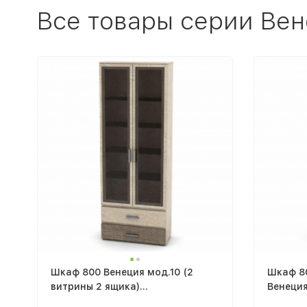
Все товары серии Ве
Шкаф 800 Венеция мод.10 (2
Шкаф 80
витрины 2 ящика)
Венеци
800х2132х343мм дуб сонома
сонома