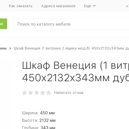
т
Как заказать
Адреса магазинов
Ещё
+
ли
ины
Шкаф Венеция (1 витрина 2 ящика мод.8) 450х2132х343мм д
Шкаф Венеция (1 вит
450х2132х343мм дуб
Написать отзыв
Ширина:
450 мм
Высота:
2132 мм
Глубина:
343 мм