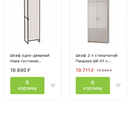
Шкаф одно-дверный
Шкаф 2-х створчатый
Нора гостиная
Пандора ШК-01 с
545х2030х425мм
антресолью
16 890
19 711
19 940
₽
₽
₽
Персидский жемчуг
(1010х2400х356мм)
Кашемир / мдф айриш
В
В
MF03
корзину
корзину