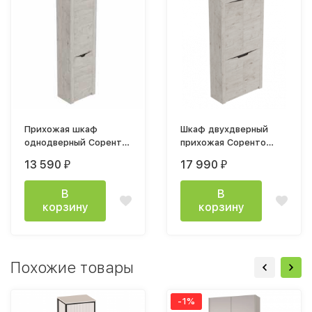
Прихожая шкаф
Шкаф двухдверный
однодверный Соренто
прихожая Соренто
600х2100х385мм дуб
1070х2100х385мм дуб
13 590
17 990
₽
₽
бонифаций
бонифаций
В
В
корзину
корзину
Похожие товары
-1%