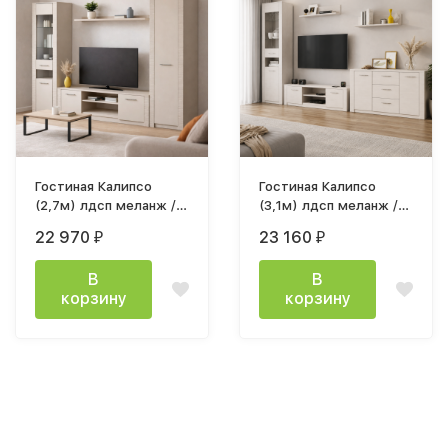
Гостиная Калипсо
Гостиная Калипсо
(2,7м) лдсп меланж /
(3,1м) лдсп меланж /
мдф меландж
мдф меландж
22 970
23 160
₽
₽
В
В
корзину
корзину