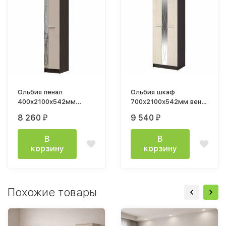
Ольбия пенал
Ольбия шкаф
400х2100х542мм
700х2100х542мм венге
венге / белфорт
/ белфорт
8 260
9 540
₽
₽
В
В
корзину
корзину
Похожие товары