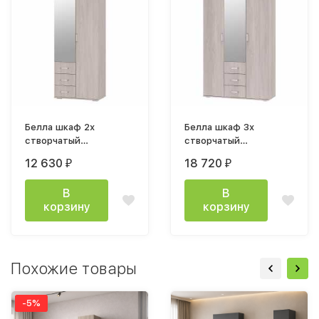
Белла шкаф 2х
Белла шкаф 3х
створчатый
створчатый
800х2120х470мм
1200х2120х470мм
12 630
18 720
₽
₽
ясень белый
ясень белый
В
В
корзину
корзину
Похожие товары
-5%