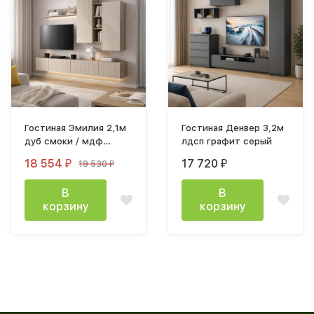
Гостиная Эмилия 2,1м
Гостиная Денвер 3,2м
дуб смоки / мдф
лдсп графит серый
Айриш MF03
18 554
17 720
19 530
₽
₽
₽
В
В
корзину
корзину