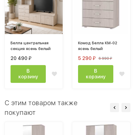
Белла центральная
Комод Белла КМ-02
секция ясень белый
ясень белый
20 490
5 290
6 990
₽
₽
₽
В
В
корзину
корзину
C этим товаром также
покупают