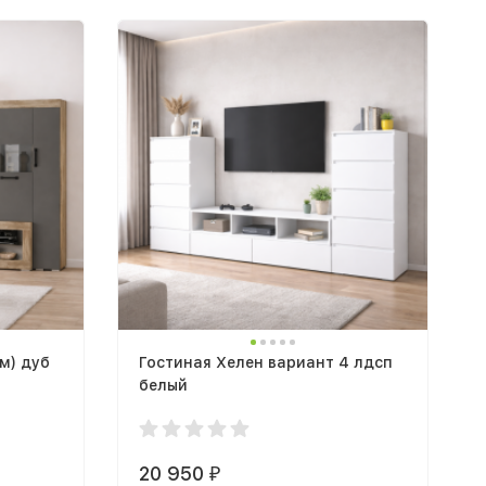
8м) дуб
Гостиная Хелен вариант 4 лдсп
белый
20 950
₽