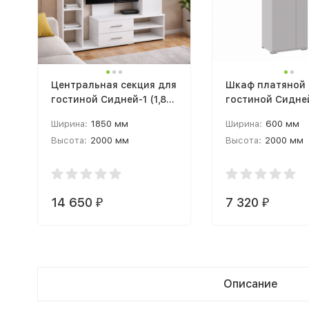
Центральная секция для
Шкаф платяной 
гостиной Сидней-1 (1,8м)
гостиной Сидне
белый
белый
Ширина:
1850 мм
Ширина:
600 мм
Высота:
2000 мм
Высота:
2000 мм
Глубина:
430 мм
Глубина:
430 мм
14 650
7 320
₽
₽
Описание