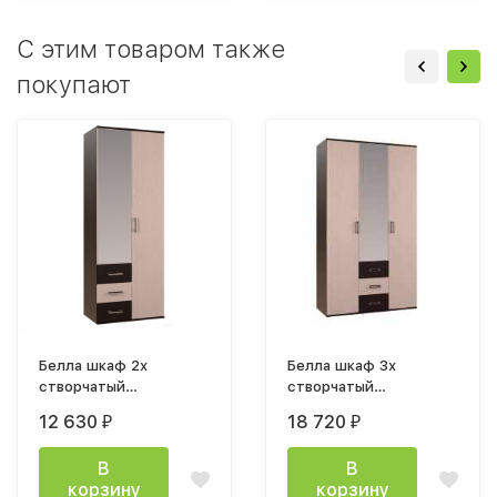
C этим товаром также
покупают
Белла шкаф 2х
Белла шкаф 3х
створчатый
створчатый
800х2120х470мм венге
1200х2120х470мм
12 630
18 720
₽
₽
/ дуб атланта
венге / дуб атланта
В
В
корзину
корзину