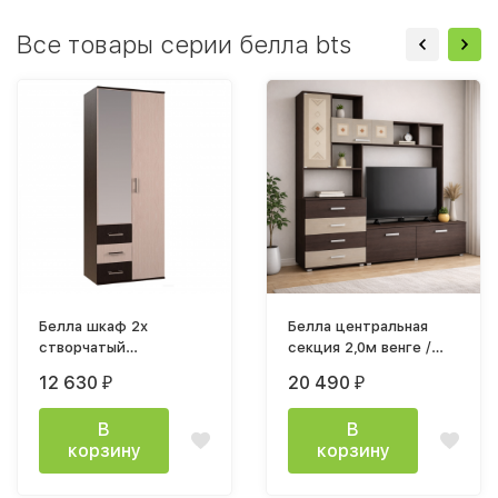
Все товары серии белла bts
Белла шкаф 2х
Белла центральная
створчатый
секция 2,0м венге /
800х2120х470мм венге
дуб атланта
12 630
20 490
₽
₽
/ дуб атланта
В
В
корзину
корзину