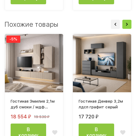
Похожие товары
-5%
Гостиная Эмилия 2,1м
Гостиная Денвер 3,2м
дуб смоки / мдф
лдсп графит серый
Айриш MF03
18 554
17 720
19 530
₽
₽
₽
В
В
корзину
корзину