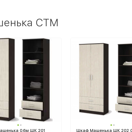
шенька СТМ
ашенька 0,6м ШК 201
Шкаф Машенька ШК 202 0