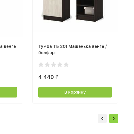
а венге
Тумба ТБ 201 Машенька венге /
белфорт
4 440
₽
В корзину