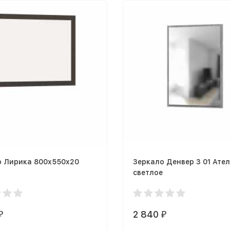
о Лирика 800x550x20
Зеркало Денвер З 01 Ате
светлое
2 840
₽
₽