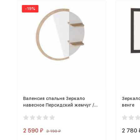
-19%
Валенсия спальня Зеркало
Зеркал
навесное Персидский жемчуг /
венге
Дуб натуральный светлый
2 590
2 780
₽
3 190
₽