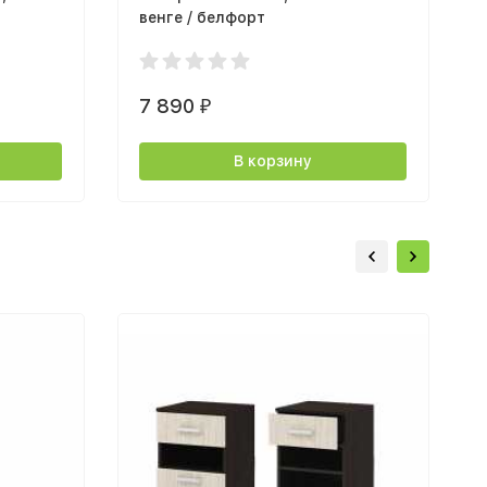
венге / белфорт
7 890
₽
В корзину