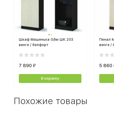
Шкаф Машенька 0,6м ШК 203
Пенал М
венге / белфорт
венге /
7 890
5 860
₽
В корзину
Похожие товары