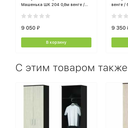
Машенька ШК 204 0,8м венге /
венге /
белфорт
9 050
9 350
₽
В корзину
C этим товаром также