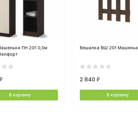
ашенька ПН 201 0,3м
Вешалка ВШ 201 Машеньк
 белфорт
2 840
₽
₽
В корзину
В корзину