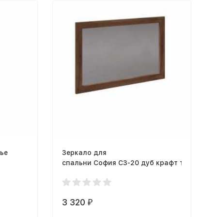
лье
Зеркало для
спальни София СЗ-20 дуб крафт табачный
3 320
₽