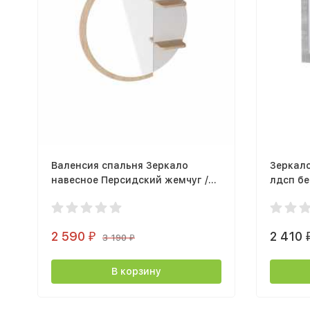
Валенсия спальня Зеркало
Зеркал
навесное Персидский жемчуг /
лдсп б
Дуб натуральный светлый
2 590
2 410
₽
3 190
₽
В корзину