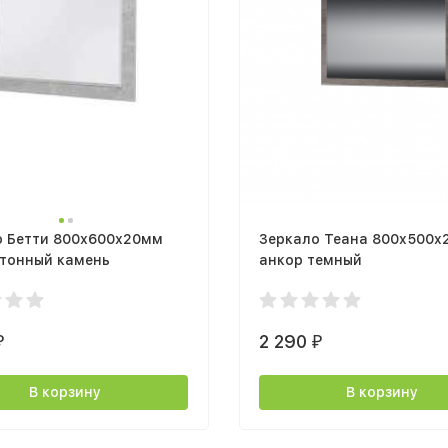
о Бетти 800х600х20мм
Зеркало Теана 800x500x2
етонный камень
анкор темный
2 290
₽
₽
В корзину
В корзину