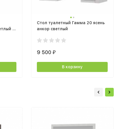
Стол туалетный Гамма 20 ясень
етлый /
анкор светлый
9 500
₽
В корзину