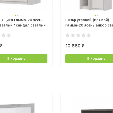
 ящика Гамма-20 ясень
Шкаф угловой (прямой)
ветлый / сандал светлый
Гамма-20 ясень анкор св
сандал светлый
10 660
₽
₽
В корзину
В корзину