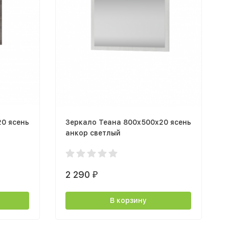
0 ясень
Зеркало Теана 800x500x20 ясень
анкор светлый
2 290
₽
В корзину