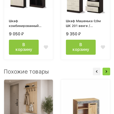
Шкаф
Шкаф Машенька 0,6м
комбинированный
ШК 201 венге /
Машенька ШК 204 0,8м
белфорт
9 050
9 350
₽
₽
венге / белфорт
В
В
корзину
корзину
Похожие товары