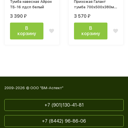
Тумба навесная Айрон
Прихожая Галант
ТБ-16 лдсп белый
тумба 700х500х380мм
дуб крафт золотой /
3 390
3 570
₽
₽
белый белый с
тиснением древеные
В
В
поры
корзину
корзину
2009-2026 © ООО "ВМ-Аспект"
+7 (901)130-41-81
+7 (8442) 96-86-06