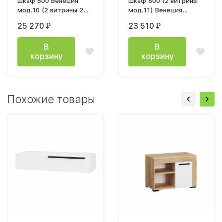
Шкаф 800 Венеция
Шкаф 800 (2 витрины
мод.10 (2 витрины 2
мод.11) Венеция
ящика)
800х2132х343мм дуб
25 270
23 510
₽
₽
800х2132х343мм дуб
сонома светлый
сонома светлый
В
В
корзину
корзину
Похожие товары