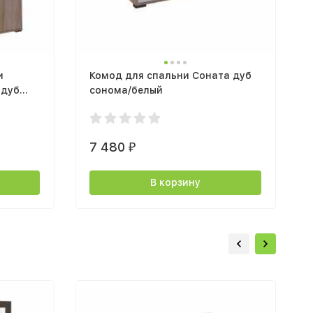
и
Комод для спальни Соната дуб
 дуб
сонома/белый
7 480
₽
В корзину