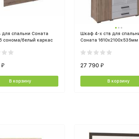
 для спальни Соната
Шкаф 4-х ств для спальн
б сонома/белый каркас
Соната 1610х2100х535мм
сонома/белый
0
27 790
₽
₽
В корзину
В корзину