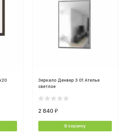
x20
Зеркало Денвер З 01 Ателье
светлое
2 840
₽
В корзину