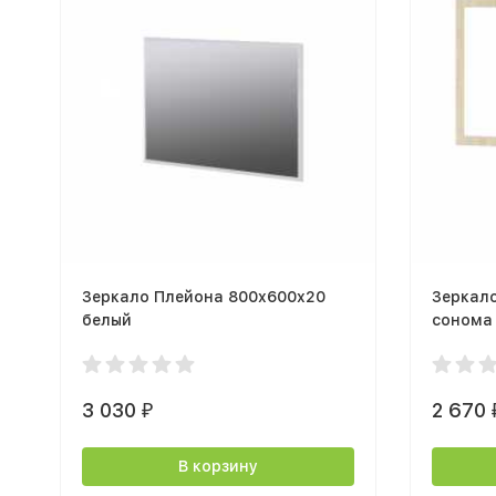
Зеркало Плейона 800x600x20
Зеркал
белый
сонома
3 030
2 670
₽
В корзину