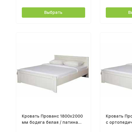
Выбрать
В
Кровать Прованс 1800x2000
Кровать Пр
мм бодега белая / патина
с ортопеди
премиум каркас
основанием