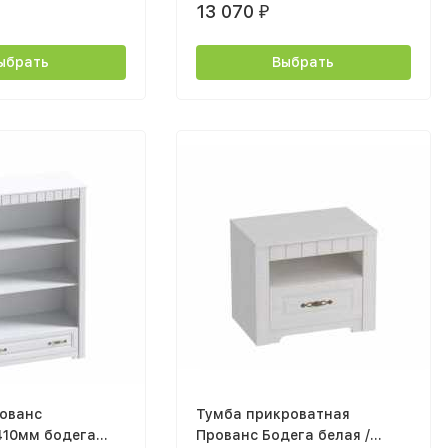
13 070
₽
ыбрать
Выбрать
ованс
Тумба прикроватная
410мм бодега
Прованс Бодега белая /