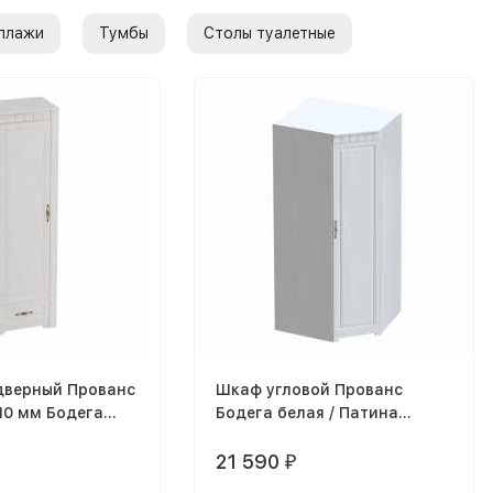
ллажи
Тумбы
Столы туалетные
верный Прованс
Шкаф угловой Прованс
10 мм Бодега
Бодега белая / Патина
ина премиум
премиум
21 590
₽