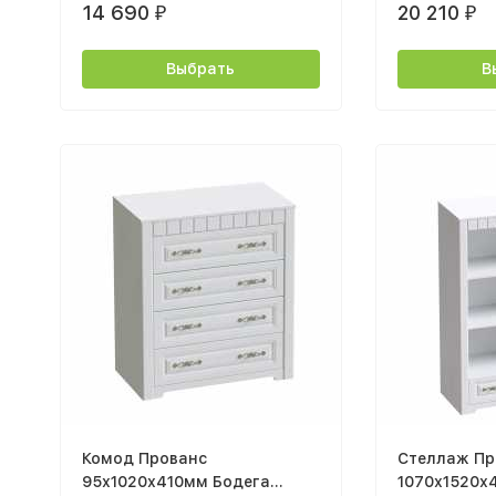
14 690
20 210
₽
₽
Выбрать
В
Комод Прованс
Стеллаж Пр
95х1020х410мм Бодега
1070х1520х