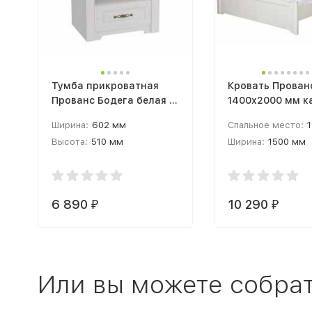
Тумба прикроватная
Кровать Прован
Прованс Бодега белая /
1400x2000 мм к
Патина премиум
(1400х2000 мм)
Ширина:
602 мм
Спальное место:
1
Высота:
510 мм
Ширина:
1500 мм
Глубина:
410 мм
Высота:
900 мм
6 890
10 290
₽
₽
Или вы можете собрат