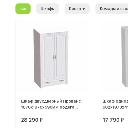
все
Шкафы
Кровати
Комоды и сте
Шкаф двухдверный Прованс
Шкаф однод
1070х1970х590мм бодега
602х1970х4
белая / патина премиум
белая / Пат
28 290
17 790
₽
₽