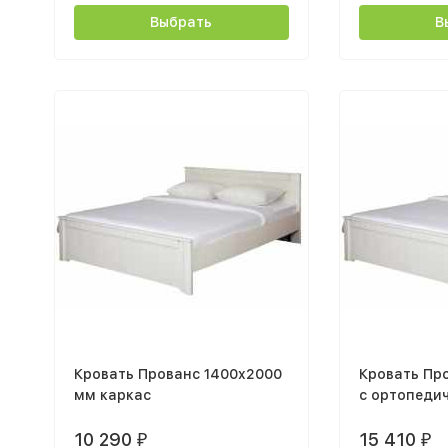
Выбрать
В
Кровать Прованс 1400x2000
Кровать Пр
мм каркас
с ортопеди
основанием
10 290
15 410
₽
₽