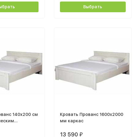
ыбрать
Выбрать
ованс 140x200 см
Кровать Прованс 1600x2000
ческим
мм каркас
13 590
₽