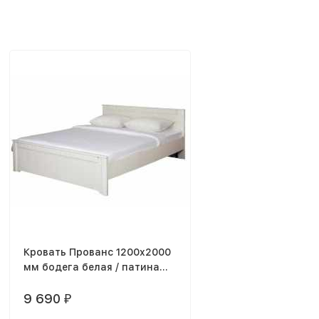
Кровать Прованс 1200x2000
мм бодега белая / патина
премиум каркас
9 690
₽