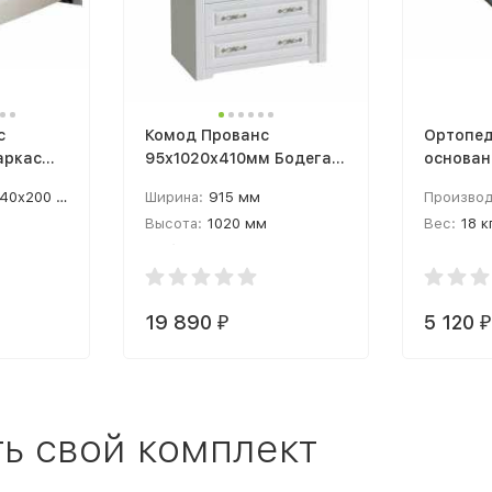
с
Комод Прованс
Ортопед
аркас
95х1020х410мм Бодега
основан
белая / Патина премиум
ножках 
40x200 см
Ширина:
915 мм
Производ
ортопед
Высота:
1020 мм
Вес:
18 к
основан
Глубина:
410 мм
+ 5 опор
19 890
5 120
₽
₽
ь свой комплект