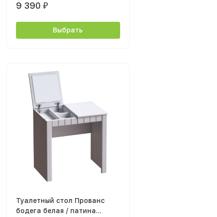
9 390
₽
Выбрать
Туалетный стол Прованс
бодега белая / патина