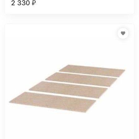
2 330
₽