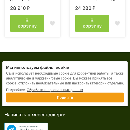
крафт золотой / белый
28 910
24 280
₽
₽
В
В
корзину
корзину
2009-2026 © ООО "ВМ-Аспект"
Мы используем файлы cookie
Сайт использует необходимые cookie для корректной работы, а также
аналитические и маркетинговые cookie. Вы можете принять все
+7 (901)130-41-81
cookie, отклонить необязательные или настроить категории отдельно.
Подробнее:
Обработка персональных данных
+7 (8442) 96-86-06
Принять
Написать в мессенджеры: