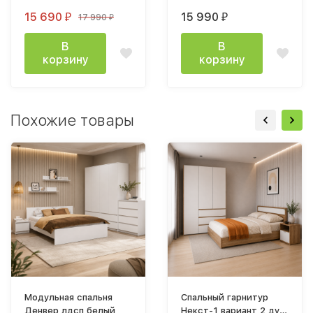
15 690
15 990
17 990
₽
₽
₽
В
В
корзину
корзину
Похожие товары
Модульная спальня
Спальный гарнитур
Денвер лдсп белый
Некст-1 вариант 2 дуб