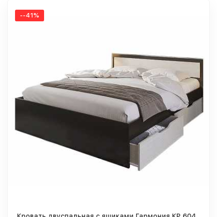
--41%
Кровать двуспальная с ящиками Гармония КР 604