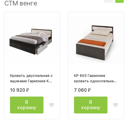
СТМ венге
Кровать двуспальная с
КР 603 Гармония
ящиками Гармония КР
кровать односпальная
606 120x200см венге
0,9м венге / белфорт
10 920
7 060
₽
₽
белфорт
В
В
корзину
корзину