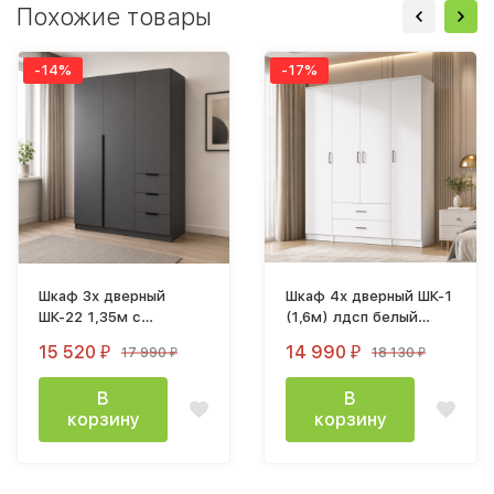
Похожие товары
-14%
-17%
Шкаф 3х дверный
Шкаф 4х дверный ШК-1
ШК-22 1,35м с
(1,6м) лдсп белый
ящиками лдсп графит
шагрень
15 520
14 990
17 990
18 130
₽
₽
₽
₽
В
В
корзину
корзину