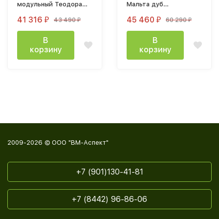
модульный Теодора
Мальта дуб
графит / дуб крафт
винтереберг
41 316
45 460
43 490
60 290
₽
₽
₽
₽
В
В
корзину
корзину
2009-2026 © ООО "ВМ-Аспект"
+7 (901)130-41-81
+7 (8442) 96-86-06