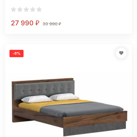
27 990
₽
30 990
₽
-8%