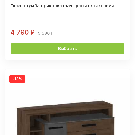
Глазго тумба прикроватная графит / таксония
4 790
₽
5 590
₽
Выбрать
-13%