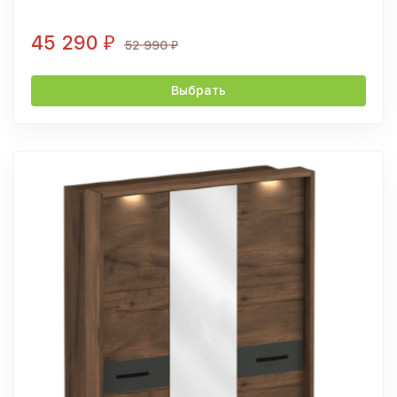
45 290
₽
52 990
₽
Выбрать