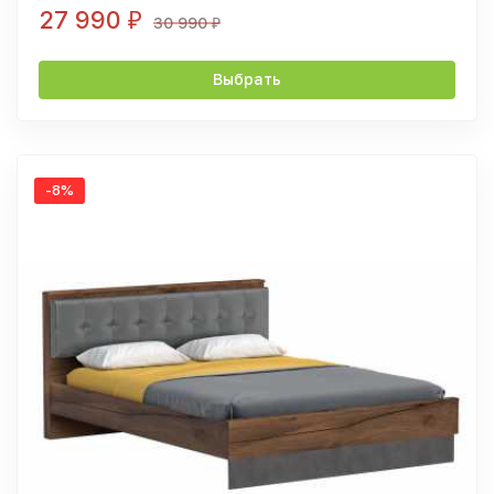
27 990
₽
30 990
₽
Выбрать
-8%