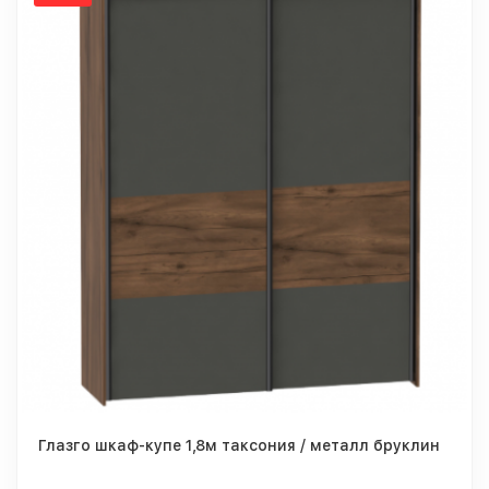
Глазго шкаф-купе 1,8м таксония / металл бруклин