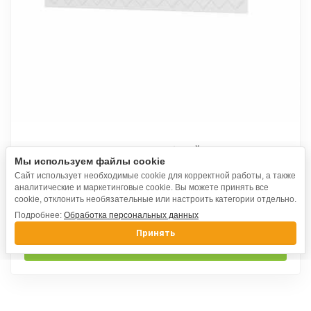
Сальма зеркало ЗР 021 мдф белый глянец
Мы используем файлы cookie
Сайт использует необходимые cookie для корректной работы, а также
аналитические и маркетинговые cookie. Вы можете принять все
cookie, отклонить необязательные или настроить категории отдельно.
4 970
₽
Подробнее:
Обработка персональных данных
Принять
Выбрать