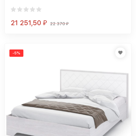
21 251,50
₽
22 370
₽
-5%