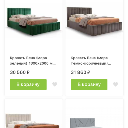
Кровать Вена (мора
Кровать Вена (мора
зеленый) 1800x2000 мм
темно-коричневый)
с подъемным
1600x2000 мм с
30 560
31 860
₽
₽
механизмом
подъемным механизмом
В корзину
В корзину