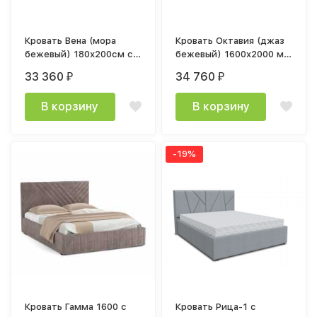
Кровать Вена (мора
Кровать Октавия (джаз
бежевый) 180х200см с
бежевый) 1600x2000 мм
подъемным механизмом
с подъемным
33 360
34 760
₽
₽
механизмом
В корзину
В корзину
-19%
Кровать Гамма 1600 с
Кровать Рица-1 с