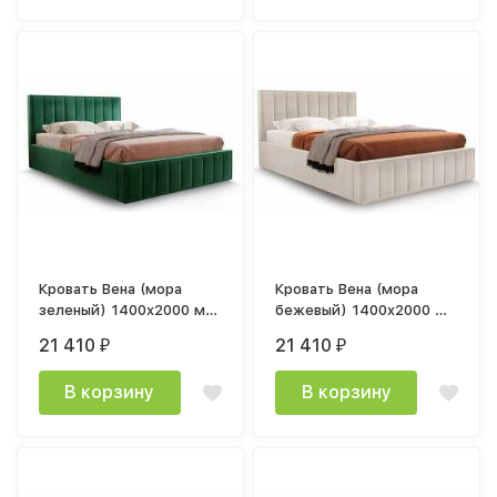
Кровать Вена (мора
Кровать Вена (мора
зеленый) 1400x2000 мм
бежевый) 1400x2000 мм
с ортопедическим
с ортопедическим
21 410
21 410
₽
₽
основанием
основанием
В корзину
В корзину