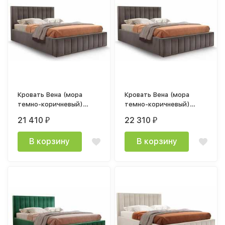
Кровать Вена (мора
Кровать Вена (мора
темно-коричневый)
темно-коричневый)
1400x2000 мм с
1600x2000 мм с
21 410
22 310
₽
₽
ортопедическим
ортопедическим
основанием
основанием
В корзину
В корзину