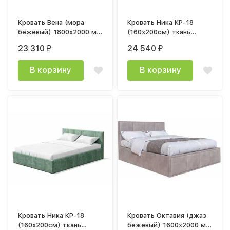
Кровать Вена (мора
Кровать Ника КР-18
бежевый) 1800x2000 мм
(160х200см) ткань
с ортопедическим
велюр муссон с
23 310
24 540
₽
₽
основанием
подъемным механизмом
В корзину
В корзину
Кровать Ника КР-18
Кровать Октавия (джаз
(160х200см) ткань
бежевый) 1600x2000 мм