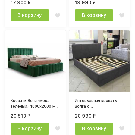
17 900
19 990
₽
₽
основанием 140х200см
основанием 160х200см
В корзину
В корзину
Кровать Вена (мора
Интерьерная кровать
зеленый) 1800x2000 мм
Волга с
с ортопедическим
ортопедическим
20 510
20 990
₽
₽
основанием
основанием 180х200см
В корзину
В корзину