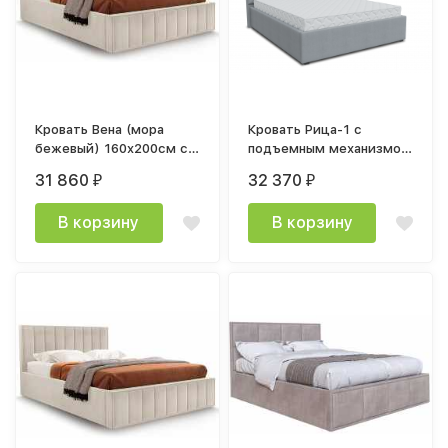
Кровать Вена (мора
Кровать Рица-1 с
бежевый) 160x200см с
подъемным механизмом
подъемным механизмом
160х200 ткань шторм
31 860
32 370
₽
₽
022
В корзину
В корзину