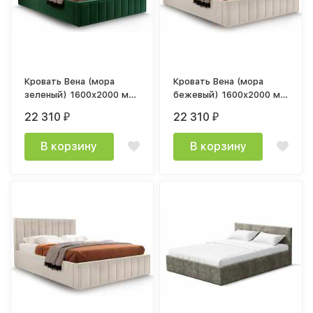
Кровать Вена (мора
Кровать Вена (мора
зеленый) 1600x2000 мм
бежевый) 1600x2000 мм
с ортопедическим
с ортопедическим
22 310
22 310
₽
₽
основанием
основанием
В корзину
В корзину