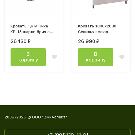
Кровать 1,6 м Ника
Кровать 1800х2000
КР-18 шарли бриз с
Севилья велюр
подъемным
тиффани бежевый
26 130
26 990
₽
₽
механизмом
каркас
В
В
корзину
корзину
2009-2026 © ООО "ВМ-Аспект"