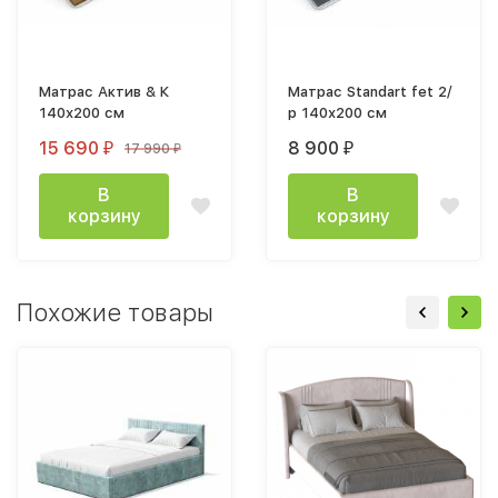
Матрас Актив & К
Матрас Standart fet 2/
140х200 см
р 140х200 см
15 690
8 900
17 990
₽
₽
₽
В
В
корзину
корзину
Похожие товары