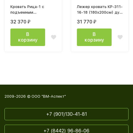
Кровать Рица-1 с
Лежер кровать КР-311-
подъемным
16-18 (180х200см) дуб
механизмом 160х200
серый / ткань Missoni
32 370
31 770
₽
₽
ткань шторм 022
14
В
В
корзину
корзину
2009-2026 © ООО "ВМ-Аспект"
+7 (901)130-41-81
+7 (8442) 96-86-06