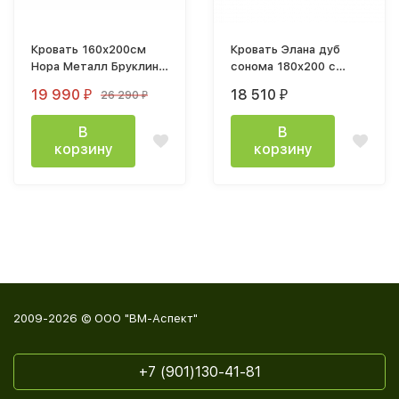
Кровать 160х200см
Кровать Элана дуб
Нора Металл Бруклин /
сонома 180x200 с
Графит велюр Velutto
ортопедическим
19 990
18 510
26 290
₽
₽
₽
с ортопед основанием
основанием
В
В
корзину
корзину
2009-2026 © ООО "ВМ-Аспект"
+7 (901)130-41-81