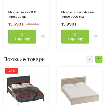
Матрас Актив & К
Матрас Кокос Интенс
140х200 см
1400х2000 мм
15 690
15 990
17 990
₽
₽
₽
В
В
корзину
корзину
Похожие товары
-24%