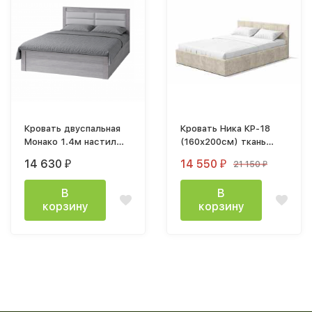
Кровать двуспальная
Кровать Ника КР-18
Монако 1.4м настил
(160х200см) ткань
ЛДСП
велюр мокко каркас
14 630
14 550
21 150
₽
₽
₽
В
В
корзину
корзину