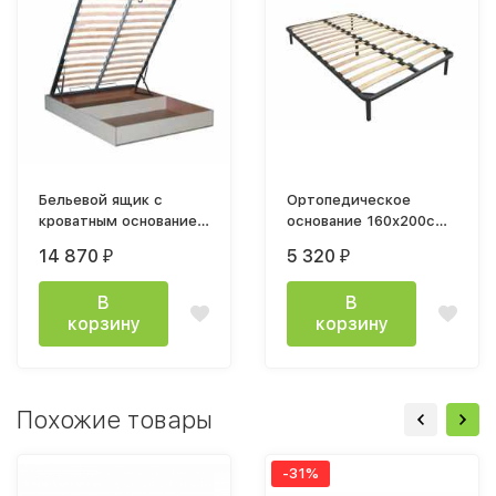
Бельевой ящик с
Ортопедическое
кроватным основанием
основание 160х200см
и подъемным
на ножках
14 870
5 320
₽
₽
механизмом
1600х2000
В
В
корзину
корзину
Похожие товары
-31%