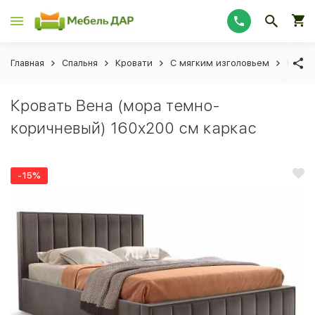
Главная
Спальня
Кровати
С мягким изголовьем
Крова
Кровать Вена (мора темно-
коричневый) 160x200 см каркас
-15%