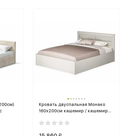
200см)
Кровать двуспальная Монако
с
160х200см кашемир / кашемир
MF03 настил ЛДСП
15 860
₽