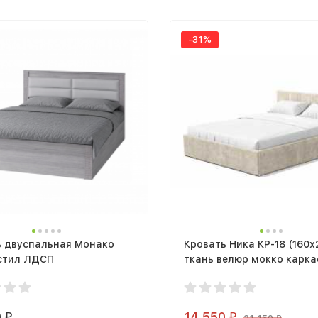
-31%
ь двуспальная Монако
Кровать Ника КР-18 (160х
астил ЛДСП
ткань велюр мокко карка
0
14 550
₽
₽