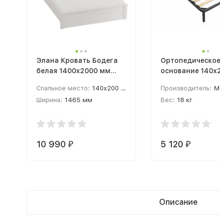
Элана Кровать Бодега
Ортопедическо
белая 1400x2000 мм
основание 140х
каркас (140 / 200 см )
ножках (Разбор
Спальное место:
140x200 см
Производитель:
М
ортопедическое
Ширина:
1465 мм
Вес:
18 кг
основание 1400
Высота:
935 мм
+ 5 опор)
10 990
5 120
₽
₽
Описание