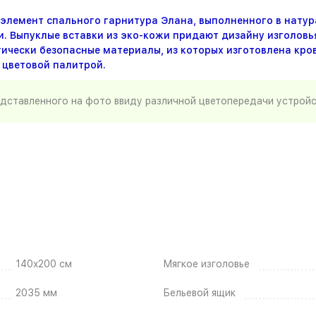
 элемент спального гарнитура Элана, выполненного в натур
 Выпуклые вставки из эко-кожи придают дизайну изголовья
гически безопасные материалы, из которых изготовлена кров
 цветовой палитрой.
едставленного на фото ввиду различной цветопередачи устрой
140x200 см
Мягкое изголовье
2035 мм
Бельевой ящик