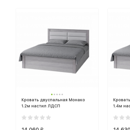
Кровать двуспальная Монако
Кроват
1.2м настил ЛДСП
1.4м н
14 060
14 63
₽