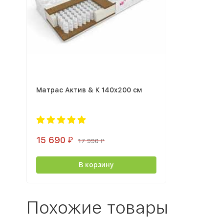
Матрас Актив & К 140х200 см
15 690
₽
17 990
₽
В корзину
Похожие товары